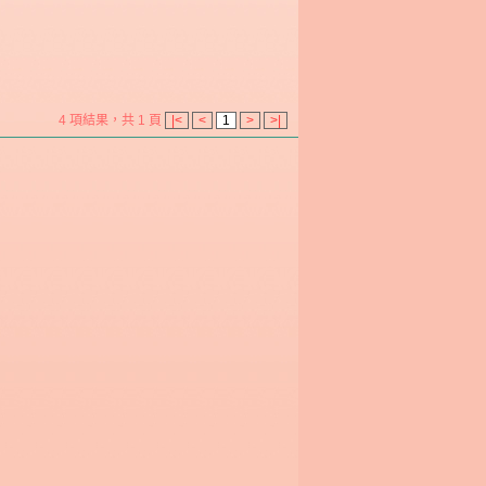
4 項結果，共 1 頁
|<
<
1
>
>|