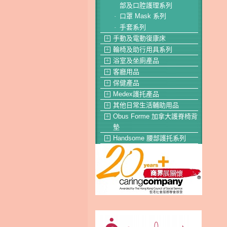
部及口腔護理系列
口罩 Mask 系列
-
手套系列
-
手動及電動復康床
＋
輪椅及助行用具系列
＋
浴室及坐廁產品
＋
客廳用品
＋
保健產品
＋
Medex護托產品
＋
其他日常生活輔助用品
＋
Obus Forme 加拿大護脊椅背
＋
墊
Handsome 腰部護托系列
＋