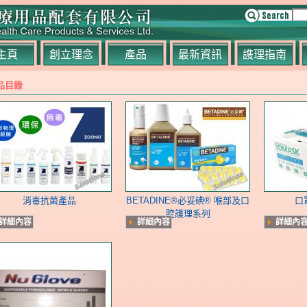
主頁
創立理念
產品
最新資訊
謢理指南
品目錄
消毒抗菌產品
BETADINE®必妥碘® 喉部及口
口
腔護理系列
詳細內容
詳細內容
詳細內