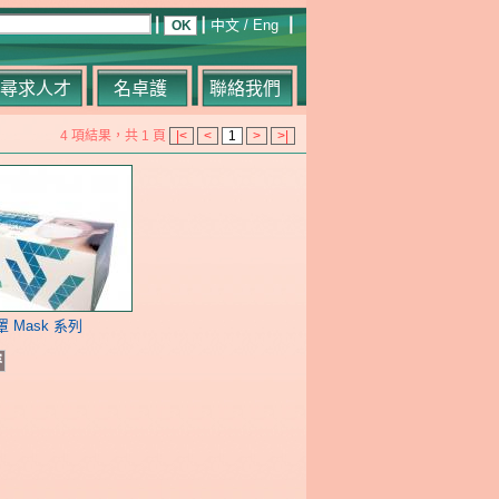
中文
/
Eng
尋求人才
名卓護
聯絡我們
4 項結果，共 1 頁
|<
<
1
>
>|
罩 Mask 系列
容