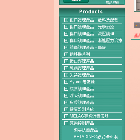
忘記密碼
傷口護理產品 - 敷料及配套
＋
傷口護理產品 - 光學治療
＋
傷口護理產品 - 減壓護理
＋
產
傷口護理產品 - 漸進壓力治療
＋
鎮痛護理產品 - 痛症
＋
助移機系列
＋
造口護理產品
＋
乳病護理產品
＋
失禁護理產品
＋
Ayumi 老友鞋
＋
餵食護理產品
＋
呼吸護理產品
＋
皮膚護理產品
＋
健康監測系統
＋
MELAG專業消毒儀器
＋
感染控制產品
－
消毒抗菌產品
-
BETADINE®必妥碘® 喉
-