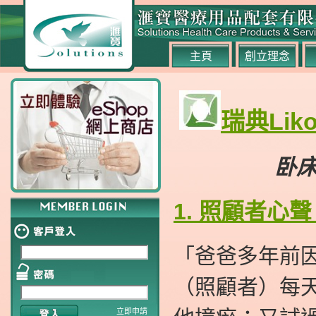
主頁
創立理念
瑞典Li
卧
1. 照顧者
「爸爸多年前
（照顧者）每
立即申請