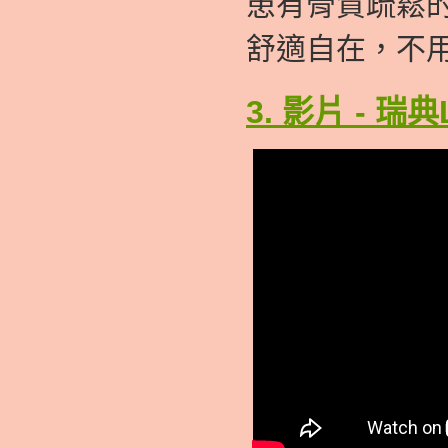
患有骨質疏鬆
舒適自在，不
3. 影片 -
瑞典