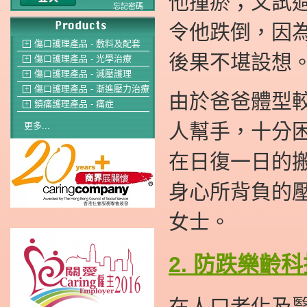
他
撞瘀；
又試
忘記密碼
令他跌倒，因
傷口護理產品 - 敷料及配套
＋
後果不堪設想
傷口護理產品 - 光學治療
＋
傷口護理產品 - 減壓護理
＋
傷口護理產品 - 漸進壓力治療
＋
由於爸爸體型
鎮痛護理產品 - 痛症
＋
人幫手，十分
更多...
在
日復一日的
身心所背負的壓
女士。
2. 防跌樂齡
在人口老化及