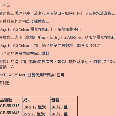
用方法
依照傷口護理程序，清潔和沖洗傷口。如使用任何消毒藥水清洗傷口
無菌紗布輕輕拍乾及抹拭傷口
UrgoTul AG/Silver 覆蓋在傷口上，請勿摺疊使用
根據傷口大小形狀進行剪裁，使UrgoTul AG/Silver 貼服地覆蓋在傷
UrgoTul AG/Silver 上加上適合的第二層敷料，加強吸收效果
用合適的繃帶或膠布固定敷料
照傷口的進展情況調節更換次數，如傷口處於感染期，建議每2至3天
更換一次
rgoTul AG/Silver 最長使用時間為1個月
國製造
品編號
尺寸
包裝
CB-551315
10 x 12 厘米
16 片 / 盒
CB-551645
15 x 20 厘米
16 片 / 盒