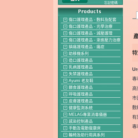
忘記密碼
傷口護理產品 - 敷料及配套
＋
傷口護理產品 - 光學治療
＋
傷口護理產品 - 減壓護理
＋
傷口護理產品 - 漸進壓力治療
＋
鎮痛護理產品 - 痛症
＋
特
助移機系列
＋
造口護理產品
＋
乳病護理產品
＋
Ur
失禁護理產品
＋
專
Ayumi 老友鞋
＋
餵食護理產品
高
＋
呼吸護理產品
＋
市
皮膚護理產品
＋
敷
健康監測系統
＋
MELAG專業消毒儀器
＋
有
感染控制產品
＋
專
手動及電動復康床
＋
輪椅及助行用具系列
＋