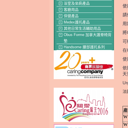
浴室及坐廁產品
＋
使
客廳用品
＋
請
保健產品
＋
Medex護托產品
＋
用
其他日常生活輔助用品
＋
將
Obus Forme 加拿大護脊椅背
＋
墊
可
Handsome 腰部護托系列
＋
在
使
依
天
U
法
產
W
W