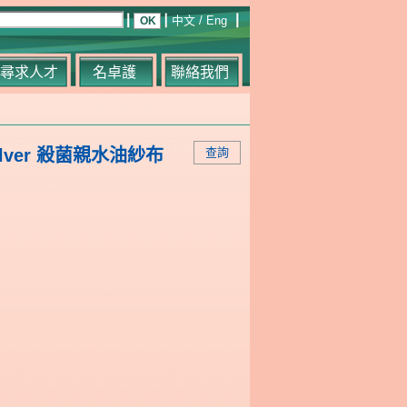
中文
/
Eng
尋求人才
名卓護
聯絡我們
/Silver 殺菌親水油紗布
查詢