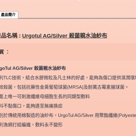
產品簡介
產品名稱
:
Urgotul AG/Silver 殺菌親水油紗布
質 ：
goTul
AG/Silver 殺菌親水油紗布
利TLC技術，結合水膠微粒及凡土林的好處，能夠為傷口提供濕潤環
效殺菌，包括抗藥性金黃葡萄球菌(MRSA)及耐萬古霉素腸球菌。
面上唯一可刺激纖維母細胞生長的同類型敷料
料不黏傷口，能夠達至無痛換症
別於傳統用棉製造的油紗布，UrgoTul AG/Silver 用聚酯纖維(Pol
利漁網打結編織，敷料永不變形