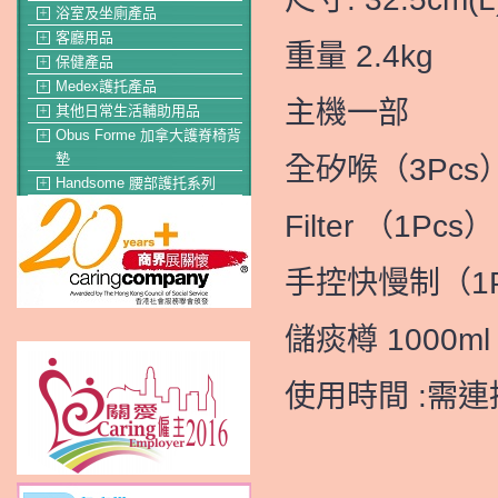
浴室及坐廁產品
＋
客廳用品
＋
重量 2.4kg
保健產品
＋
Medex護托產品
＋
主機一部
其他日常生活輔助用品
＋
Obus Forme 加拿大護脊椅背
＋
墊
全矽喉（3Pcs
Handsome 腰部護托系列
＋
Filter （1Pcs）
手控快慢制（1P
儲痰樽 1000ml
使用時間 :需