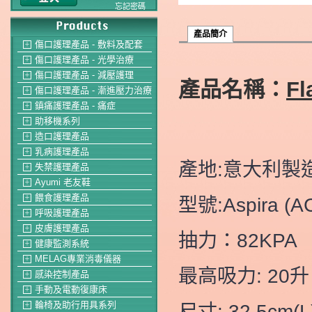
忘記密碼
產品簡介
傷口護理產品 - 敷料及配套
＋
傷口護理產品 - 光學治療
＋
傷口護理產品 - 減壓護理
＋
產品名稱：
Fl
傷口護理產品 - 漸進壓力治療
＋
鎮痛護理產品 - 痛症
＋
助移機系列
＋
造口護理產品
＋
乳病護理產品
＋
產地:意大利製
失禁護理產品
＋
Ayumi 老友鞋
＋
餵食護理產品
型號:Aspira (A
＋
呼吸護理產品
＋
皮膚護理產品
＋
抽力：82KPA
健康監測系統
＋
MELAG專業消毒儀器
＋
最高吸力: 20升
感染控制產品
＋
手動及電動復康床
＋
輪椅及助行用具系列
尺寸: 32.5cm(L)
＋