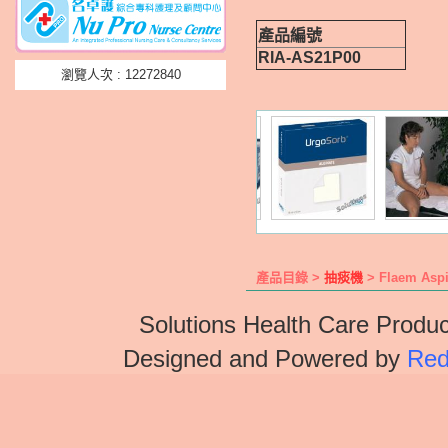
產品編號
RIA-AS21P00
瀏覽人次 : 12272840
產品目錄 >
抽痰機
> Flaem Aspi
Solutions Health Care Produc
Designed and Powered by
Red