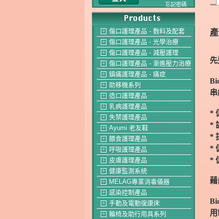
忘記密碼
傷口護理產品 - 敷料及配套
產
＋
傷口護理產品 - 光學治療
＋
傷口護理產品 - 減壓護理
＋
先
傷口護理產品 - 漸進壓力治療
＋
鎮痛護理產品 - 痛症
＋
B
助移機系列
＋
串
造口護理產品
＋
乳病護理產品
＋
*
失禁護理產品
＋
*
Ayumi 老友鞋
＋
*
餵食護理產品
＋
*
呼吸護理產品
＋
*
皮膚護理產品
＋
健康監測系統
＋
藉
MELAG專業消毒儀器
＋
感染控制產品
＋
B
手動及電動復康床
＋
用
輪椅及助行用具系列
＋