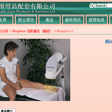
主頁
創立理念
產品
最新資訊
謢理指南
品目錄 >
Bioptron 活彩偏光（痛症）
> Bioptron 2
Bi
產品簡介