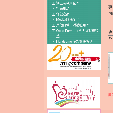
浴室及坐廁產品
＋
專
客廳用品
＋
可
保健產品
＋
Medex護托產品
＋
其他日常生活輔助用品
＋
Obus Forme 加拿大護脊椅背
＋
產
墊
W
Handsome 腰部護托系列
＋
產