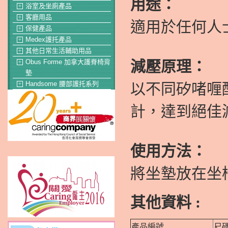
用途：
浴室及坐廁產品
＋
客廳用品
＋
適用於任何人
保健產品
＋
Medex護托產品
＋
其他日常生活輔助用品
＋
Obus Forme 加拿大護脊椅背
減壓原理：
＋
墊
Handsome 腰部護托系列
以不同矽啫喱
＋
計，達到絕佳
使用方法：
將坐墊放在坐
其他資料 :
產品編號
尺