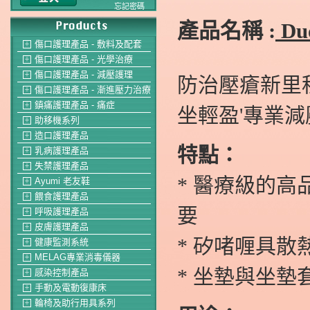
忘記密碼
產品名稱 :
Duo
傷口護理產品 - 敷料及配套
＋
傷口護理產品 - 光學治療
＋
傷口護理產品 - 減壓護理
＋
防治壓瘡新里程
傷口護理產品 - 漸進壓力治療
＋
鎮痛護理產品 - 痛症
＋
坐輕盈'專業減
助移機系列
＋
造口護理產品
＋
特點：
乳病護理產品
＋
失禁護理產品
＋
* 醫療級的
Ayumi 老友鞋
＋
餵食護理產品
＋
要
呼吸護理產品
＋
皮膚護理產品
＋
* 矽啫喱具
健康監測系統
＋
MELAG專業消毒儀器
＋
* 坐墊與坐
感染控制產品
＋
手動及電動復康床
＋
輪椅及助行用具系列
＋