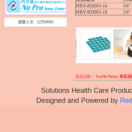
HBY-RD003-16
16" 
HBY-RD003-18
18" 
瀏覽人次 : 12254503
產品目錄 >
Trulife Relax
Solutions Health Care Produc
Designed and Powered by
Red