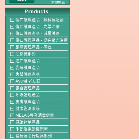
忘記密碼
傷口護理產品 - 敷料及配套
＋
傷口護理產品 - 光學治療
＋
傷口護理產品 - 減壓護理
＋
傷口護理產品 - 漸進壓力治療
＋
鎮痛護理產品 - 痛症
＋
助移機系列
＋
造口護理產品
＋
乳病護理產品
＋
失禁護理產品
＋
Ayumi 老友鞋
＋
餵食護理產品
＋
呼吸護理產品
＋
皮膚護理產品
＋
健康監測系統
＋
MELAG專業消毒儀器
＋
感染控制產品
＋
手動及電動復康床
＋
輪椅及助行用具系列
＋