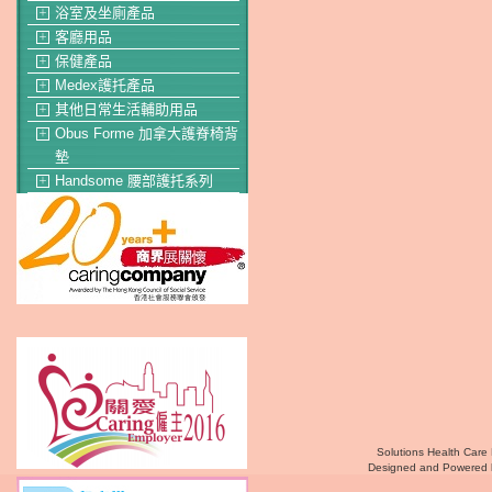
浴室及坐廁產品
＋
客廳用品
＋
保健產品
＋
Medex護托產品
＋
其他日常生活輔助用品
＋
Obus Forme 加拿大護脊椅背
＋
墊
Handsome 腰部護托系列
＋
Solutions Health Care 
Designed and Powered