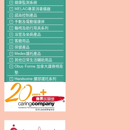
健康監測系統
＋
MELAG專業消毒儀器
＋
感染控制產品
＋
手動及電動復康床
＋
輪椅及助行用具系列
＋
浴室及坐廁產品
＋
客廳用品
＋
保健產品
＋
Medex護托產品
＋
其他日常生活輔助用品
＋
Obus Forme 加拿大護脊椅背
＋
墊
Handsome 腰部護托系列
＋