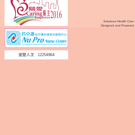
Solutions Health Care 
Designed and Powered
瀏覽人次 : 12254964