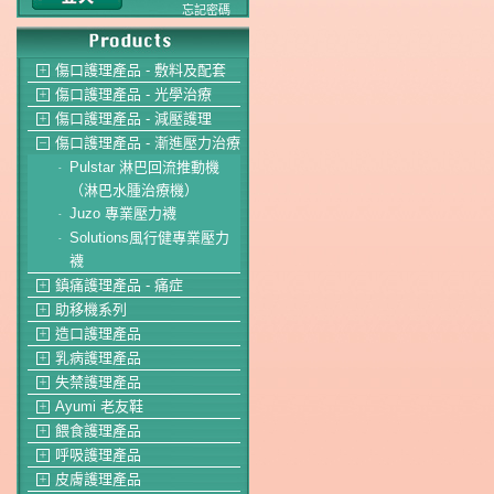
忘記密碼
傷口護理產品 - 敷料及配套
＋
傷口護理產品 - 光學治療
＋
傷口護理產品 - 減壓護理
＋
傷口護理產品 - 漸進壓力治療
－
Pulstar 淋巴回流推動機
-
（淋巴水腫治療機）
Juzo 專業壓力襪
-
Solutions風行健專業壓力
-
襪
鎮痛護理產品 - 痛症
＋
助移機系列
＋
造口護理產品
＋
乳病護理產品
＋
失禁護理產品
＋
Ayumi 老友鞋
＋
餵食護理產品
＋
呼吸護理產品
＋
皮膚護理產品
＋