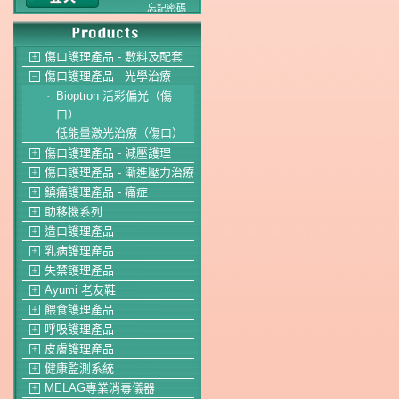
忘記密碼
傷口護理產品 - 敷料及配套
＋
傷口護理產品 - 光學治療
－
Bioptron 活彩偏光（傷
-
口）
低能量激光治療（傷口）
-
傷口護理產品 - 減壓護理
＋
傷口護理產品 - 漸進壓力治療
＋
鎮痛護理產品 - 痛症
＋
助移機系列
＋
造口護理產品
＋
乳病護理產品
＋
失禁護理產品
＋
Ayumi 老友鞋
＋
餵食護理產品
＋
呼吸護理產品
＋
皮膚護理產品
＋
健康監測系統
＋
MELAG專業消毒儀器
＋