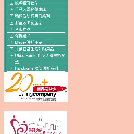
感染控制產品
＋
手動及電動復康床
＋
輪椅及助行用具系列
＋
浴室及坐廁產品
＋
客廳用品
＋
保健產品
＋
Medex護托產品
＋
其他日常生活輔助用品
＋
Obus Forme 加拿大護脊椅背
＋
墊
Handsome 腰部護托系列
＋