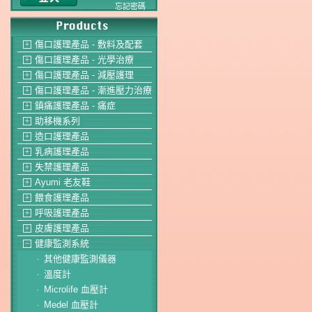
忘記密碼
傷口護理產品 - 敷料及配套
＋
傷口護理產品 - 光學治療
＋
傷口護理產品 - 減壓護理
＋
傷口護理產品 - 漸進壓力治療
＋
鎮痛護理產品 - 痛症
＋
助移機系列
＋
造口護理產品
＋
乳病護理產品
＋
失禁護理產品
＋
Ayumi 老友鞋
＋
餵食護理產品
＋
呼吸護理產品
＋
皮膚護理產品
＋
健康監測系統
－
其他健康監測儀器
-
溫度計
-
Microlife 血壓計
-
Medel 血壓計
-