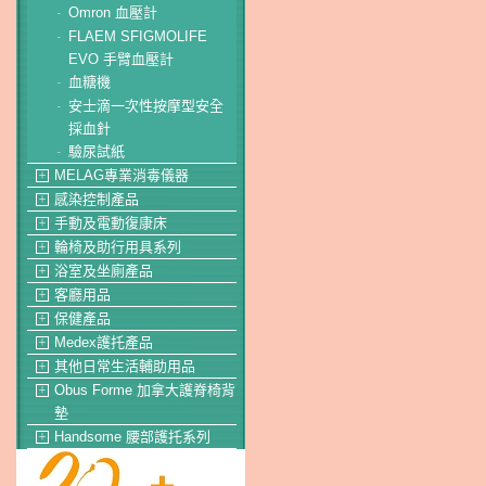
Omron 血壓計
-
FLAEM SFIGMOLIFE
-
EVO 手臂血壓計
血糖機
-
安士滴一次性按摩型安全
-
採血針
驗尿試紙
-
MELAG專業消毒儀器
＋
感染控制產品
＋
手動及電動復康床
＋
輪椅及助行用具系列
＋
浴室及坐廁產品
＋
客廳用品
＋
保健產品
＋
Medex護托產品
＋
其他日常生活輔助用品
＋
Obus Forme 加拿大護脊椅背
＋
墊
Handsome 腰部護托系列
＋