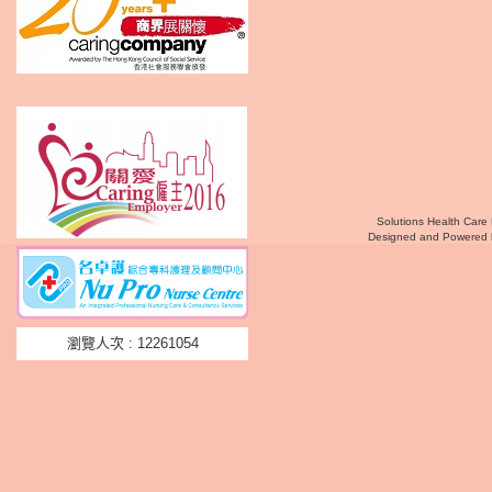
Solutions Health Care 
Designed and Powered
瀏覽人次 : 12261054