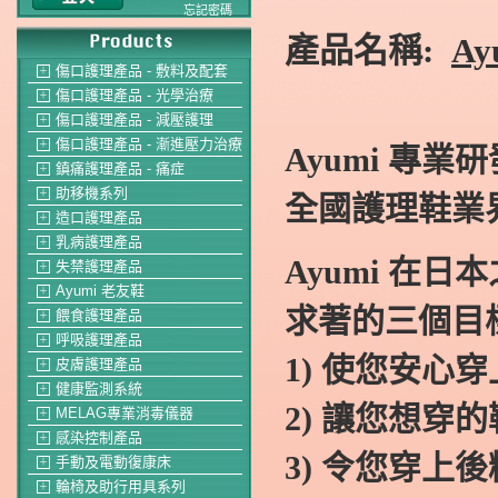
忘記密碼
產品名稱
:
Ay
傷口護理產品 - 敷料及配套
＋
傷口護理產品 - 光學治療
＋
傷口護理產品 - 減壓護理
＋
傷口護理產品 - 漸進壓力治療
＋
Ayumi
專業研
鎮痛護理產品 - 痛症
＋
助移機系列
＋
全國護理鞋業
造口護理產品
＋
乳病護理產品
＋
Ayumi
在日本
失禁護理產品
＋
Ayumi 老友鞋
＋
求著的三個目
餵食護理產品
＋
呼吸護理產品
＋
1)
使您安心穿
皮膚護理產品
＋
健康監測系統
＋
2)
讓您想穿的
MELAG專業消毒儀器
＋
感染控制產品
＋
3)
令您穿上後
手動及電動復康床
＋
輪椅及助行用具系列
＋