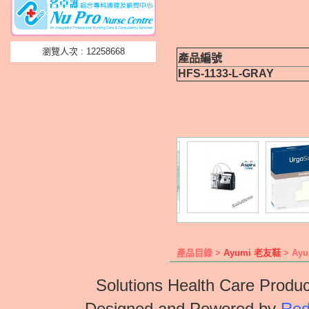
瀏覽人次 : 12258668
產品編號
HFS-1133-L-GRAY
產品目錄 >
Ayumi 老友鞋
> Ayu
Solutions Health Care Produc
Designed and Powered by
Red