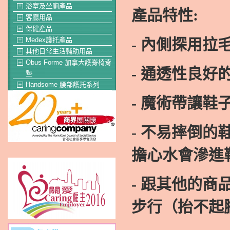
浴室及坐廁產品
＋
產品特性
:
客廳用品
＋
保健產品
＋
-
內側探用拉
Medex護托產品
＋
其他日常生活輔助用品
＋
Obus Forme 加拿大護脊椅背
＋
-
通透性良好
墊
Handsome 腰部護托系列
＋
-
魔術帶讓鞋
-
不易摔倒的
擔心水會滲進
-
跟其他的商
步行（抬不起