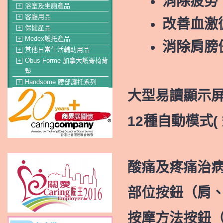
消除疲勞
浴室及坐廁產品
＋
客廳用品
＋
改善血激
保健產品
＋
Medex護托產品
＋
消除肩膀
其他日常生活輔助用品
＋
Obus Forme 加拿大護脊椅背
＋
墊
Handsome 腰部護托系列
＋
大型易讀顯示
12種自動模式
酸痛及疼痛治病(
部位按鈕（肩
按摩方法按鈕（