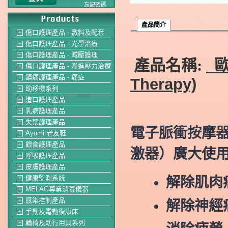
忘記密碼
產品簡介
傷口護理產品 - 敷料及配套
＋
傷口護理產品 - 光學治療
＋
傷口護理產品 - 減壓護理
＋
產品名稱:
歐
傷口護理產品 - 漸進壓力治療
＋
鎮痛護理產品 - 痛症
＋
Therapy)
助移機系列
＋
造口護理產品
＋
乳病護理產品
＋
失禁護理產品
＋
電子脈衝按摩器
Ayumi 老友鞋
＋
餵食護理產品
＋
激器）廣大使
呼吸護理產品
＋
皮膚護理產品
＋
健康監測系統
解除肌肉
＋
MELAG專業消毒儀器
＋
感染控制產品
解除神經
＋
手動及電動復康床
＋
輪椅及助行用具系列
＋