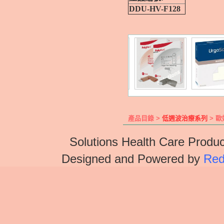
DDU-HV-F128
產品目錄 >
低週波治療系列
> 歐
Solutions Health Care Produc
Designed and Powered by
Red