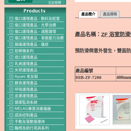
忘記密碼
產品簡介
產品規格
傷口護理產品 - 敷料及配套
＋
傷口護理產品 - 光學治療
＋
傷口護理產品 - 減壓護理
＋
產品名稱：
ZF 浴室防
傷口護理產品 - 漸進壓力治療
＋
鎮痛護理產品 - 痛症
＋
預防滑倒意外發生，雙面防
助移機系列
＋
造口護理產品
＋
乳病護理產品
＋
失禁護理產品
產品編號
＋
Ayumi 老友鞋
400mm
HIB-ZF-7200
＋
餵食護理產品
＋
呼吸護理產品
＋
皮膚護理產品
＋
健康監測系統
＋
MELAG專業消毒儀器
＋
感染控制產品
＋
手動及電動復康床
＋
輪椅及助行用具系列
＋