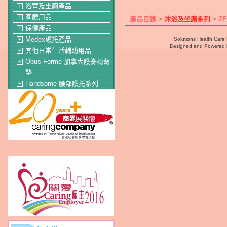
浴室及坐廁產品
＋
客廳用品
＋
產品目錄 >
沐浴及坐廁系列
> Z
保健產品
＋
Medex護托產品
Solutions Health Care 
＋
Designed and Powered
其他日常生活輔助用品
＋
Obus Forme 加拿大護脊椅背
＋
墊
Handsome 腰部護托系列
＋