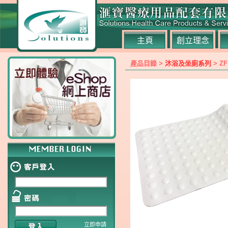
主頁
創立理念
產品目錄 >
沐浴及坐廁系列
> Z
立即申請