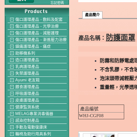
忘記密碼
產品簡介
傷口護理產品 - 敷料及配套
＋
傷口護理產品 - 光學治療
＋
傷口護理產品 - 減壓護理
＋
防護面罩
產品名稱
：
傷口護理產品 - 漸進壓力治療
＋
鎮痛護理產品 - 痛症
＋
助移機系列
＋
造口護理產品
防霧和防靜電處
＋
乳病護理產品
＋
不含乳膠，不含
失禁護理產品
＋
泡沫頭帶減輕壓
Ayumi 老友鞋
＋
餵食護理產品
重量輕，光學透
＋
呼吸護理產品
＋
皮膚護理產品
＋
健康監測系統
＋
產品編號
MELAG專業消毒儀器
＋
WHJ-CGF08
感染控制產品
＋
手動及電動復康床
＋
輪椅及助行用具系列
＋