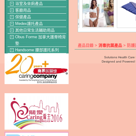
浴室及坐廁產品
＋
客廳用品
＋
保健產品
＋
Medex護托產品
＋
其他日常生活輔助用品
＋
Obus Forme 加拿大護脊椅背
＋
墊
產品目錄 >
消毒抗菌產品
> 防護
Handsome 腰部護托系列
＋
Solutions Health Care 
Designed and Powered