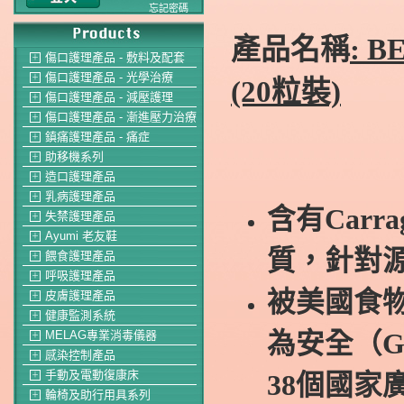
忘記密碼
產品名稱
: 
傷口護理產品 - 敷料及配套
＋
傷口護理產品 - 光學治療
＋
(20粒裝)
傷口護理產品 - 減壓護理
＋
傷口護理產品 - 漸進壓力治療
＋
鎮痛護理產品 - 痛症
＋
助移機系列
＋
造口護理產品
＋
乳病護理產品
＋
含有Carr
失禁護理產品
＋
Ayumi 老友鞋
＋
質，針對
餵食護理產品
＋
呼吸護理產品
＋
被美國食物
皮膚護理產品
＋
健康監測系統
＋
為安全（G
MELAG專業消毒儀器
＋
感染控制產品
＋
手動及電動復康床
38個國家
＋
輪椅及助行用具系列
＋