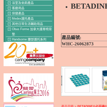
浴室及坐廁產品
＋
BETAD
客廳用品
＋
保健產品
＋
Medex護托產品
＋
其他日常生活輔助用品
＋
Obus Forme 加拿大護脊椅背
＋
墊
產品編號:
Handsome 腰部護托系列
＋
WHC-26062873
產品目錄 >
BETADINE®必妥