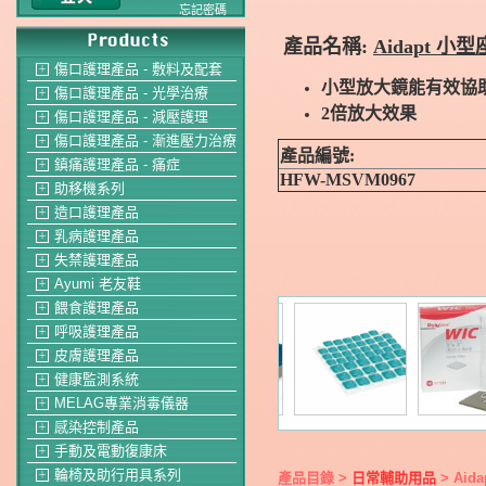
忘記密碼
產品名稱:
Aidapt 
傷口護理產品 - 敷料及配套
＋
小型放大鏡能有效協
傷口護理產品 - 光學治療
＋
2倍放大效果
傷口護理產品 - 減壓護理
＋
傷口護理產品 - 漸進壓力治療
＋
產品編號:
鎮痛護理產品 - 痛症
＋
HFW-MSVM0967
助移機系列
＋
造口護理產品
＋
乳病護理產品
＋
失禁護理產品
＋
Ayumi 老友鞋
＋
餵食護理產品
＋
呼吸護理產品
＋
皮膚護理產品
＋
健康監測系統
＋
MELAG專業消毒儀器
＋
感染控制產品
＋
手動及電動復康床
＋
輪椅及助行用具系列
產品目錄 >
日常輔助用品
> Ai
＋