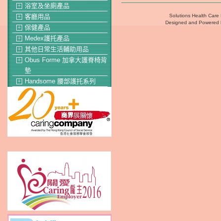
浴室及坐廁產品
＋
Solutions Health Care 
客廳用品
＋
Designed and Powered
保健產品
＋
Medex護托產品
＋
其他日常生活輔助用品
＋
Obus Forme 加拿大護脊椅背
＋
墊
Handsome 腰部護托系列
＋