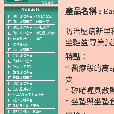
忘記密碼
產品名稱 :
Ea
傷口護理產品 - 敷料及配套
＋
傷口護理產品 - 光學治療
＋
傷口護理產品 - 減壓護理
＋
防治壓瘡新里程
傷口護理產品 - 漸進壓力治療
＋
鎮痛護理產品 - 痛症
＋
坐輕盈'專業減
助移機系列
＋
造口護理產品
＋
特點：
乳病護理產品
＋
失禁護理產品
＋
* 醫療級的
Ayumi 老友鞋
＋
餵食護理產品
＋
要
呼吸護理產品
＋
皮膚護理產品
＋
* 矽啫喱具
健康監測系統
＋
MELAG專業消毒儀器
＋
* 坐墊與坐
感染控制產品
＋
手動及電動復康床
＋
輪椅及助行用具系列
＋