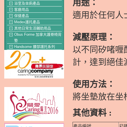
用途：
浴室及坐廁產品
＋
客廳用品
＋
適用於任何人
保健產品
＋
Medex護托產品
＋
其他日常生活輔助用品
＋
Obus Forme 加拿大護脊椅背
減壓原理：
＋
墊
Handsome 腰部護托系列
以不同矽啫喱
＋
計，達到絕佳
使用方法：
將坐墊放在坐
其他資料 :
產品編號
尺