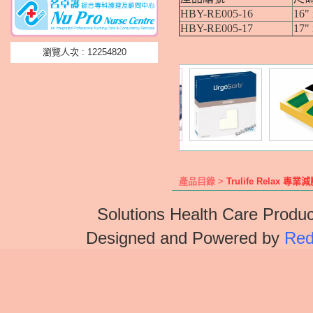
HBY-RE005-16
16" 
HBY-RE005-17
17" 
瀏覽人次 : 12254820
產品目錄 >
Trulife Relax
Solutions Health Care Produc
Designed and Powered by
Red