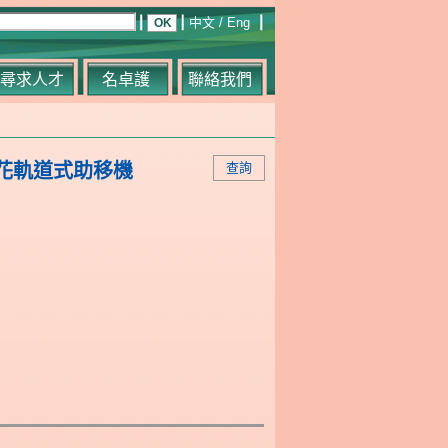
中文
/
Eng
尋求人才
名卓護
聯絡我們
- 天花軌道式助移機
查詢