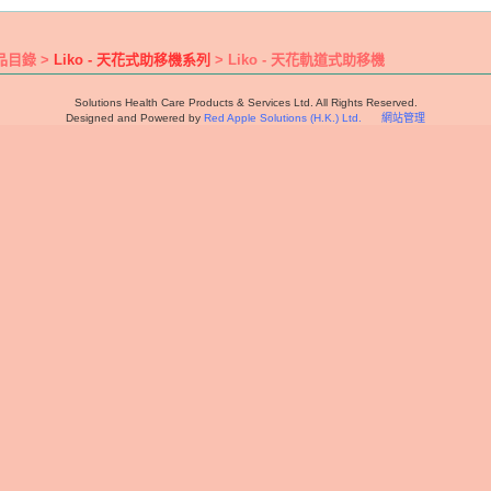
品目錄 >
Liko - 天花式助移機系列
> Liko - 天花軌道式助移機
Solutions Health Care Products & Services Ltd. All Rights Reserved.
Designed and Powered by
Red Apple Solutions (H.K.) Ltd.
網站管理