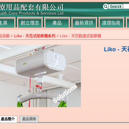
主頁
創立理念
產品
最新資訊
謢理指南
品目錄 >
Liko - 天花式助移機系列
> Liko - 天花軌道式助移機
Liko 
產品簡介
產品規格