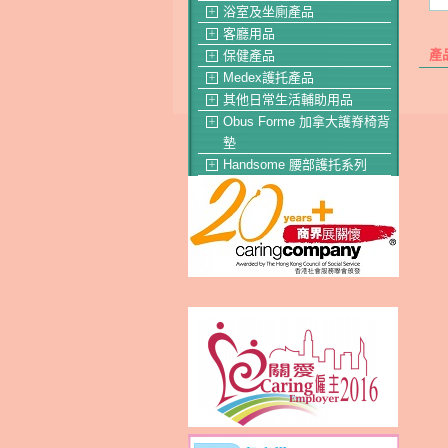
浴室及坐廁產品
＋
客廳用品
＋
產
保健產品
＋
Medex護托產品
＋
其他日常生活輔助用品
＋
Obus Forme 加拿大護脊椅背
＋
墊
Handsome 腰部護托系列
＋