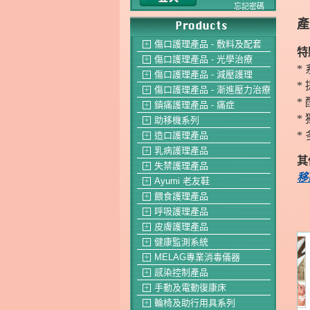
忘記密碼
產
傷口護理產品 - 敷料及配套
＋
特
傷口護理產品 - 光學治療
＋
*
傷口護理產品 - 減壓護理
＋
*
傷口護理產品 - 漸進壓力治療
＋
*
鎮痛護理產品 - 痛症
＋
* 
助移機系列
＋
*
造口護理產品
＋
乳病護理產品
＋
其
失禁護理產品
＋
移
Ayumi 老友鞋
＋
餵食護理產品
＋
呼吸護理產品
＋
皮膚護理產品
＋
健康監測系統
＋
MELAG專業消毒儀器
＋
感染控制產品
＋
手動及電動復康床
＋
輪椅及助行用具系列
＋